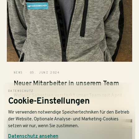
NEWS · 05. JUNI 2024
Neuer Mitarbeiter in unserem Team
DATENSCHUTZ
Widauer Sebastian verstärkt unser Team seit April
Cookie-Einstellungen
...
Wir verwenden notwendige Speichertechniken für den Betrieb
der Website. Optionale Analyse- und Marketing-Cookies
setzen wir nur, wenn Sie zustimmen.
Datenschutz ansehen