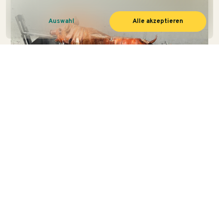
Auswahl
Alle akzeptieren
NEWS · 07. FEBRUAR 2024
„Spanferkel-Essen“
Teambuilding mal Anders: Essen und Trinken stärkt
nicht nur das leibliche Wohl, sondern auch den
Zusammenhalt unseres tollen Teams …