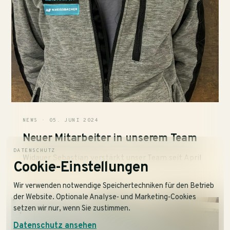
NEWS · 05. JUNI 2024
Neuer Mitarbeiter in unserem Team
DATENSCHUTZ
Widauer Sebastian verstärkt unser Team seit April
Cookie-Einstellungen
...
Wir verwenden notwendige Speichertechniken für den Betrieb
der Website. Optionale Analyse- und Marketing-Cookies
setzen wir nur, wenn Sie zustimmen.
Datenschutz ansehen