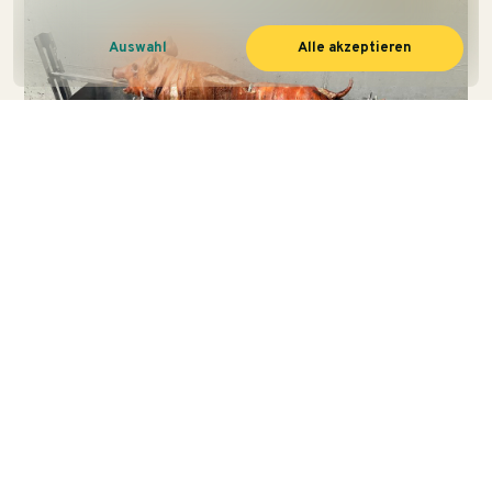
Auswahl
Alle akzeptieren
NEWS · 07. FEBRUAR 2024
„Spanferkel-Essen“
Teambuilding mal Anders: Essen und Trinken stärkt
nicht nur das leibliche Wohl, sondern auch den
Zusammenhalt unseres tollen Teams …