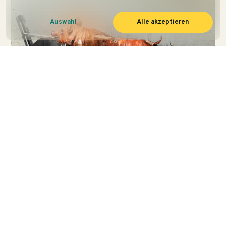
Auswahl
Alle akzeptieren
NEWS · 07. FEBRUAR 2024
„Spanferkel-Essen“
Teambuilding mal Anders: Essen und Trinken stärkt
nicht nur das leibliche Wohl, sondern auch den
Zusammenhalt unseres tollen Teams …