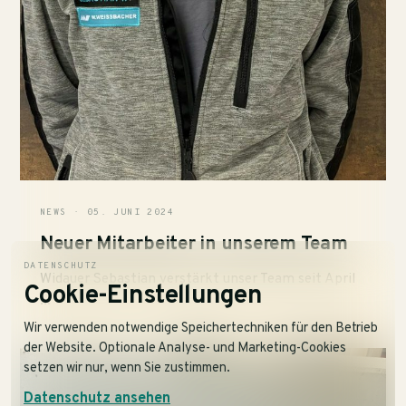
NEWS · 05. JUNI 2024
Neuer Mitarbeiter in unserem Team
DATENSCHUTZ
Widauer Sebastian verstärkt unser Team seit April
Cookie-Einstellungen
...
Wir verwenden notwendige Speichertechniken für den Betrieb
der Website. Optionale Analyse- und Marketing-Cookies
setzen wir nur, wenn Sie zustimmen.
Datenschutz ansehen